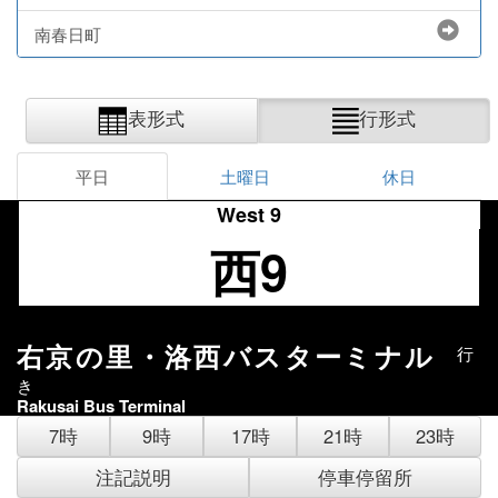
南春日町
表形式
行形式
平日
土曜日
休日
West 9
西9
右京の里・洛西バスターミナル
行
き
Rakusai Bus Terminal
7時
9時
17時
21時
23時
注記説明
停車停留所