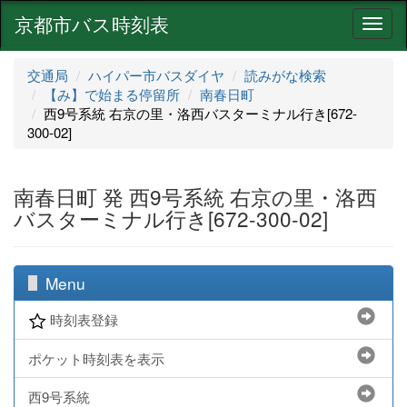
京都市バス時刻表
ナ
ビ
ゲ
交通局
ハイパー市バスダイヤ
読みがな検索
ー
【み】で始まる停留所
南春日町
シ
西9号系統 右京の里・洛西バスターミナル行き[672-
ョ
300-02]
ン
南春日町 発 西9号系統 右京の里・洛西
バスターミナル行き[672-300-02]
Menu
時刻表登録
ポケット時刻表を表示
西9号系統