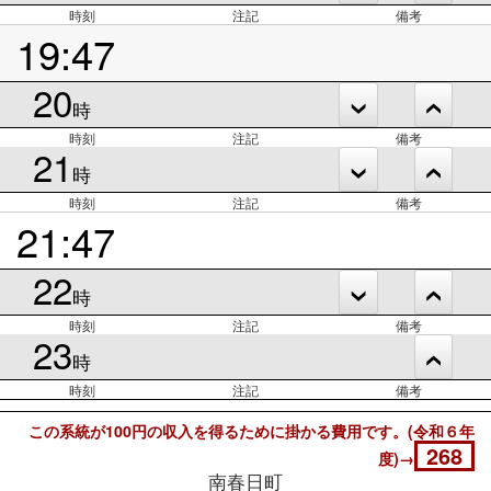
時刻
注記
備考
19:47
20
時
時刻
注記
備考
21
時
時刻
注記
備考
21:47
22
時
時刻
注記
備考
23
時
時刻
注記
備考
この系統が100円の収入を得るために掛かる費用です。(令和６年
268
度)→
南春日町