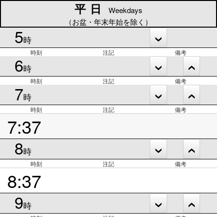
平日
平日
Weekdays
（お盆・年末年始を除く）
5
時
時刻
注記
備考
6
時
時刻
注記
備考
7
時
時刻
注記
備考
7:37
8
時
時刻
注記
備考
8:37
9
時