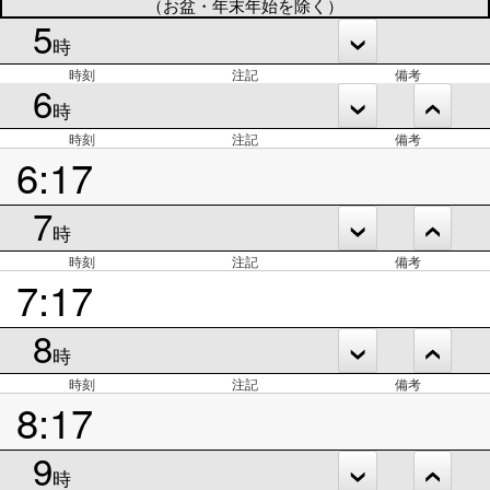
（お盆・年末年始を除く）
5
時
時刻
注記
備考
6
時
時刻
注記
備考
6:17
7
時
時刻
注記
備考
7:17
8
時
時刻
注記
備考
8:17
9
時