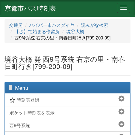
京都市バス時刻表
ナ
ビ
ゲ
交通局
ハイパー市バスダイヤ
読みがな検索
ー
【さ】で始まる停留所
境谷大橋
シ
西9号系統 右京の里・南春日町行き[799-200-09]
ョ
ン
境谷大橋 発 西9号系統 右京の里・南春
日町行き[799-200-09]
Menu
時刻表登録
ポケット時刻表を表示
西9号系統