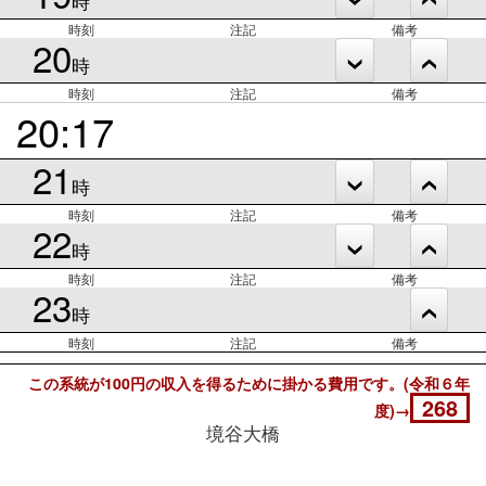
時
時刻
注記
備考
20
時
時刻
注記
備考
20:17
21
時
時刻
注記
備考
22
時
時刻
注記
備考
23
時
時刻
注記
備考
この系統が100円の収入を得るために掛かる費用です。(令和６年
268
度)→
境谷大橋