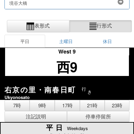
境谷大橋
表形式
行形式
平日
土曜日
休日
West 9
西9
右京の里・南春日町
行
き
Ukyonosato
7時
9時
17時
21時
23時
注記説明
停車停留所
平日
平日
Weekdays