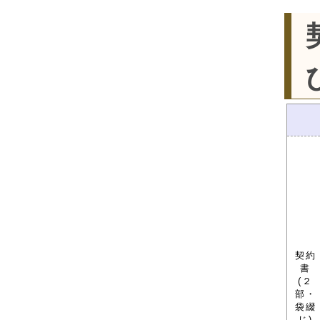
契約
書
(２
部・
袋綴
じ)