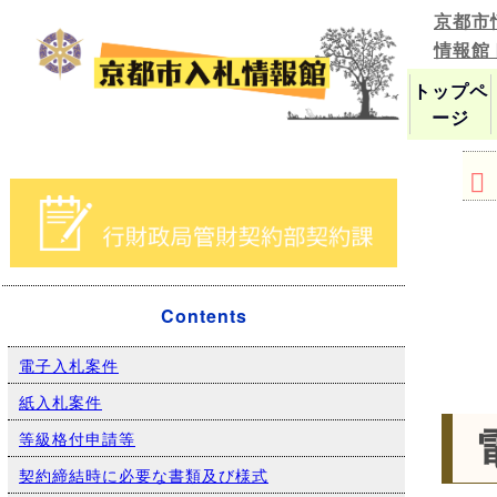
京都市
情報館
トップペ
ージ
Contents
電子入札案件
紙入札案件
等級格付申請等
契約締結時に必要な書類及び様式