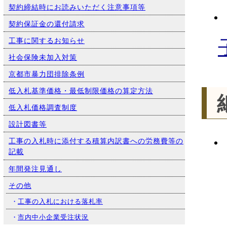
契約締結時にお読みいただく注意事項等
契約保証金の還付請求
工事に関するお知らせ
社会保険未加入対策
京都市暴力団排除条例
低入札基準価格・最低制限価格の算定方法
低入札価格調査制度
設計図書等
・
工事の入札時に添付する積算内訳書への労務費等の
記載
年間発注見通し
その他
・
工事の入札における落札率
・
市内中小企業受注状況