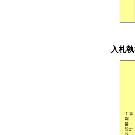
入札執
工事
測
量・
設計
等