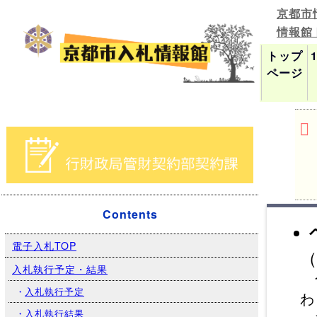
京都市
情報館
トップ
ページ
Contents
電子入札TOP
（
入札執行予定・結果
令
・
入札執行予定
わ
・
入札執行結果