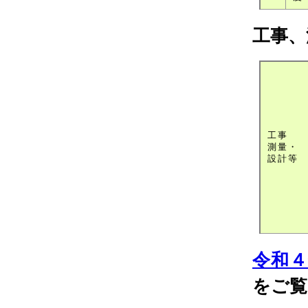
工事、
工事
測量・
設計等
令和
をご覧