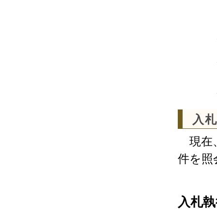
入
現在、
件を照
入札執