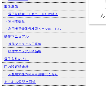
新
事前準備
※
ん
・
電子証明書（ＩＣカード）の購入
（
・
利用者登録
・
利用者登録番号検索ページはこちら
操作マニュアル
・
操作マニュアル工事編
・
操作マニュアル物品編
京
電子入札の入口
維
1
庁内設置端末機
記
・
入札端末機の利用申請書はこちら
本
よくある質問と回答
【