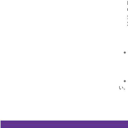
※
・
※
い。
・