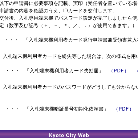
以下の申請書に必要事項を記載、実印（受任者を置いている場
申請書の内容を確認のうえ、IDカードを交付します。
交付後、入札専用端末機でパスワード設定が完了しましたら使
定（数字及び記号（＋、－、＊、／、．）が使用できます。）
・・・ 「入札端末機利用者カード発行申請書兼受領書兼
 入札端末機利用者カードを紛失等した場合は、次の様式を用
・・ 「入札端末機利用者カード失効届」
（PDF）
 入札端末機利用者カードのパスワードがどうしても分からな
・・ 「入札端末機暗証番号初期化依頼書」
（PDF）
Kyoto City Web