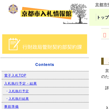
京都市
トップ
Contents
京
電子入札TOP
のた
入札執行予定・結果
詳
・
入札執行予定
・
入札執行結果
事前準備
入