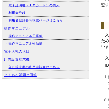
覧
・
電子証明書（ＩＣカード）の購入
・
利用者登録
・
利用者登録番号検索ページはこちら
操作マニュアル
入
・
操作マニュアル工事編
ため
・
操作マニュアル物品編
いま
電子入札の入口
入札
庁内設置端末機
ID
・
入札端末機の利用申請書はこちら
よくある質問と回答