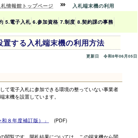
入札情報館トップページ
入札端末機の利用
約
5.電子入札
6.参加資格
7.制度
8.契約課の事務
設置する入札端末機の利用方法
更新日 令和8年06月05日
して電子入札に参加できる環境の整っていない事業者
端末機を設置しています。
令和８年度補訂版）」
(PDF)
の閲覧です。開札結果については、この端末機から閲