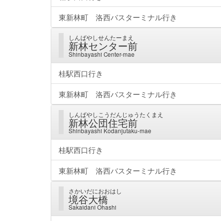
東新林町 洛西バスターミナル行き
しんばやしせんたーまえ
新林センター前
Shinbayashi Center-mae
桂駅西口行き
東新林町 洛西バスターミナル行き
しんばやしこうだんじゅうたくまえ
新林公団住宅前
Shinbayashi Kodanjutaku-mae
桂駅西口行き
東新林町 洛西バスターミナル行き
さかいだにおおはし
境谷大橋
Sakaidani Ohashi