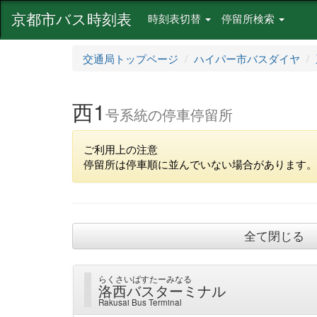
京都市バス時刻表
時刻表切替
停留所検索
交通局トップページ
ハイパー市バスダイヤ
西1
号系統の停車停留所
ご利用上の注意
停留所は停車順に並んでいない場合があります。
全て閉じる
らくさいばすたーみなる
洛西バスターミナル
Rakusai Bus Terminal