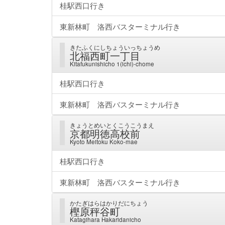
桂駅西口行き
東新林町 洛西バスターミナル行き
きたふくにしちょういっちょうめ
北福西町一丁目
Kitafukunishicho 1(ichi)-chome
桂駅西口行き
東新林町 洛西バスターミナル行き
きょうとめいとくこうこうまえ
京都明徳高校前
Kyoto Meitoku Koko-mae
桂駅西口行き
東新林町 洛西バスターミナル行き
かたぎはらはかりだにちょう
樫原秤谷町
Katagihara Hakaridanicho