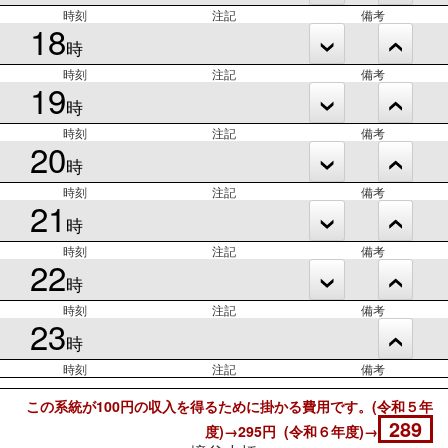
時刻
注記
備考
18
時
時刻
注記
備考
19
時
時刻
注記
備考
20
時
時刻
注記
備考
21
時
時刻
注記
備考
22
時
時刻
注記
備考
23
時
時刻
注記
備考
この系統が100円の収入を得るために掛かる費用です。(令和５年
289
度)→295円 (令和６年度)→