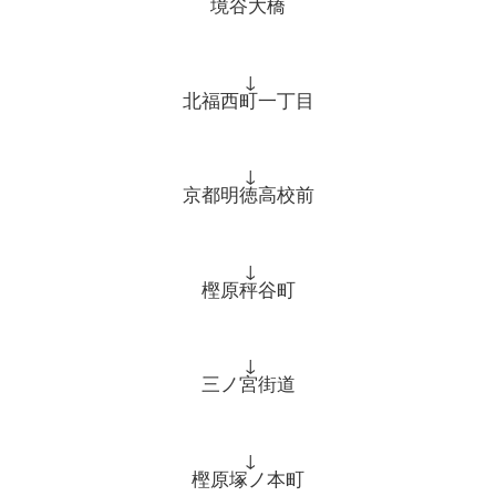
境谷大橋
↓
北福西町一丁目
↓
京都明徳高校前
↓
樫原秤谷町
↓
三ノ宮街道
↓
樫原塚ノ本町