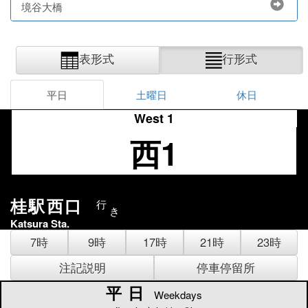
境谷大橋
表形式
行形式
平日
土曜日
休日
West 1
西1
桂駅西口
行
き
Katsura Sta.
7時
9時
17時
21時
23時
注記説明
停車停留所
平日
平日
Weekdays