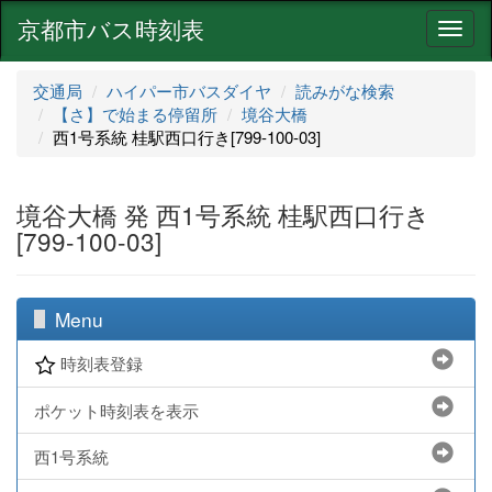
京都市バス時刻表
ナ
ビ
ゲ
交通局
ハイパー市バスダイヤ
読みがな検索
ー
【さ】で始まる停留所
境谷大橋
シ
西1号系統 桂駅西口行き[799-100-03]
ョ
ン
境谷大橋 発 西1号系統 桂駅西口行き
[799-100-03]
Menu
時刻表登録
ポケット時刻表を表示
西1号系統