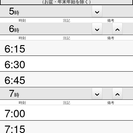
（お盆・年末年始を除く）
5
時
時刻
注記
備考
6
時
時刻
注記
備考
6:15
6:30
6:45
7
時
時刻
注記
備考
7:00
7:15