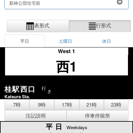
新林公団住宅前
表形式
行形式
平日
土曜日
休日
West 1
西1
桂駅西口
行
き
Katsura Sta.
7時
9時
17時
21時
23時
注記説明
停車停留所
平日
平日
Weekdays