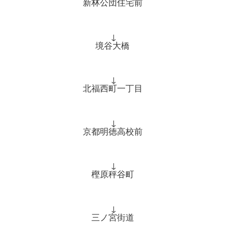
新林公団住宅前
↓
境谷大橋
↓
北福西町一丁目
↓
京都明徳高校前
↓
樫原秤谷町
↓
三ノ宮街道