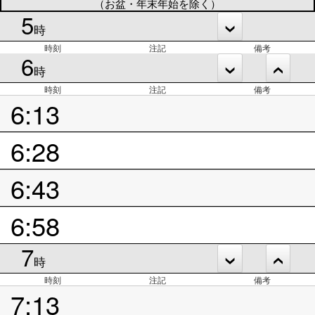
（お盆・年末年始を除く）
5
時
時刻
注記
備考
6
時
時刻
注記
備考
6:13
6:28
6:43
6:58
7
時
時刻
注記
備考
7:13