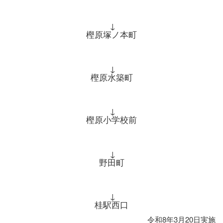
↓
樫原塚ノ本町
↓
樫原水築町
↓
樫原小学校前
↓
野田町
↓
桂駅西口
令和8年3月20日実施