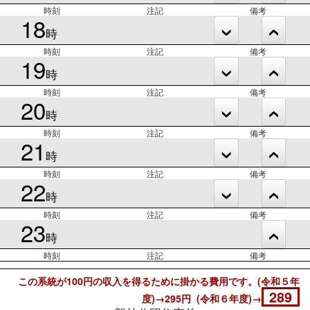
時刻
注記
備考
18
時
時刻
注記
備考
19
時
時刻
注記
備考
20
時
時刻
注記
備考
21
時
時刻
注記
備考
22
時
時刻
注記
備考
23
時
時刻
注記
備考
この系統が100円の収入を得るために掛かる費用です。(令和５年
289
度)→295円 (令和６年度)→