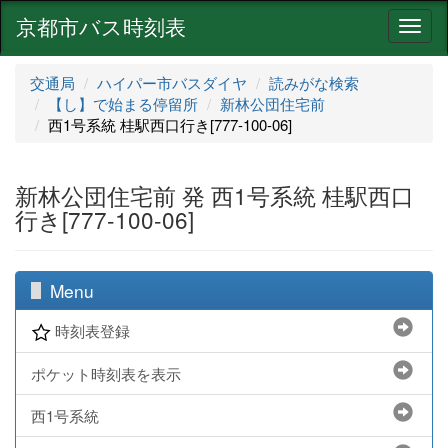
京都市バス時刻表
ナ
ビ
ゲ
交通局
ハイパー市バスダイヤ
読みがな検索
ー
【し】で始まる停留所
新林公団住宅前
シ
西1号系統 桂駅西口行き[777-100-06]
ョ
ン
新林公団住宅前 発 西1号系統 桂駅西口
行き[777-100-06]
Menu
時刻表登録
ポケット時刻表を表示
西1号系統