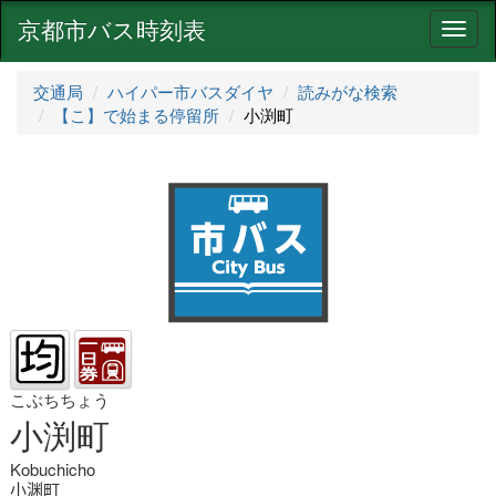
京都市バス時刻表
ナ
ビ
ゲ
交通局
ハイパー市バスダイヤ
読みがな検索
ー
【こ】で始まる停留所
小渕町
シ
ョ
ン
こぶちちょう
小渕町
Kobuchicho
小渊町