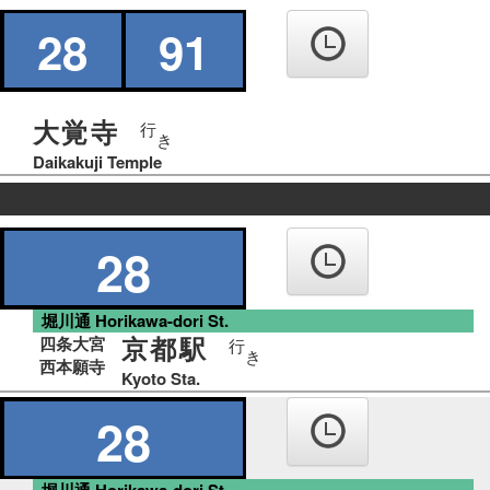
の
り
28
91
ば
大覚寺
行
き
Daikakuji Temple
の
り
28
ば
堀川通 Horikawa-dori St.
京都駅
四条大宮
行
き
西本願寺
Kyoto Sta.
28