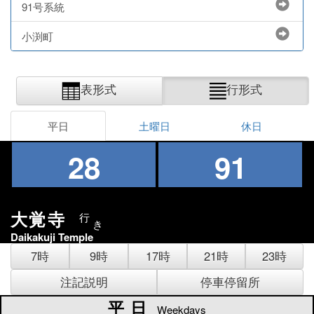
91号系統
小渕町
表形式
行形式
平日
土曜日
休日
28
91
大覚寺
行
き
Daikakuji Temple
7時
9時
17時
21時
23時
注記説明
停車停留所
平日
平日
Weekdays