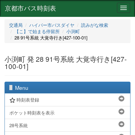
京都市バス時刻表
ナ
ビ
ゲ
交通局
ハイパー市バスダイヤ
読みがな検索
ー
【こ】で始まる停留所
小渕町
シ
28 91号系統 大覚寺行き[427-100-01]
ョ
ン
小渕町 発 28 91号系統 大覚寺行き[427-
100-01]
Menu
時刻表登録
ポケット時刻表を表示
28号系統