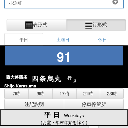
小渕町
表形式
行形式
平日
土曜日
休日
91
四条烏丸
西大路四条
行
き
Shijo Karasuma
7時
9時
17時
21時
23時
注記説明
停車停留所
平日
平日
Weekdays
（お盆・年末年始を除く）