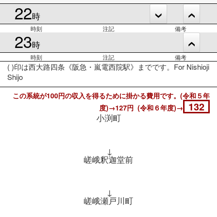
22
時
時刻
注記
備考
23
時
時刻
注記
備考
( )印は西大路四条《阪急・嵐電西院駅》までです。For Nishioji
Shijo
この系統が100円の収入を得るために掛かる費用です。(令和５年
132
度)→127円 (令和６年度)→
小渕町
↓
嵯峨釈迦堂前
↓
嵯峨瀬戸川町