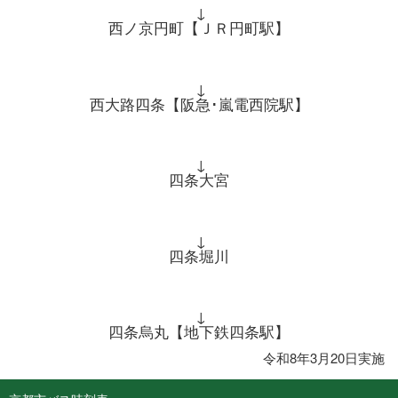
↓
西ノ京円町【ＪＲ円町駅】
↓
西大路四条【阪急･嵐電西院駅】
↓
四条大宮
↓
四条堀川
↓
四条烏丸【地下鉄四条駅】
令和8年3月20日実施