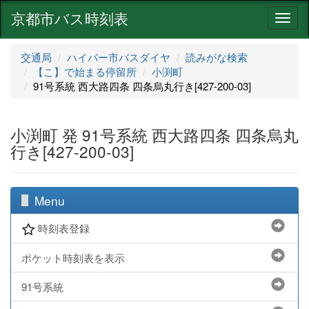
京都市バス時刻表
ナ
ビ
ゲ
交通局
ハイパー市バスダイヤ
読みがな検索
ー
【こ】で始まる停留所
小渕町
シ
91号系統 西大路四条 四条烏丸行き[427-200-03]
ョ
ン
小渕町 発 91号系統 西大路四条 四条烏丸
行き[427-200-03]
Menu
時刻表登録
ポケット時刻表を表示
91号系統