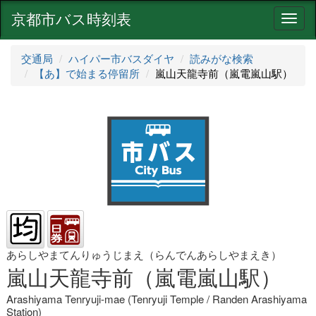
京都市バス時刻表
ナ
ビ
ゲ
交通局
ハイパー市バスダイヤ
読みがな検索
ー
【あ】で始まる停留所
嵐山天龍寺前（嵐電嵐山駅）
シ
ョ
ン
あらしやまてんりゅうじまえ（らんでんあらしやまえき）
嵐山天龍寺前（嵐電嵐山駅）
Arashiyama Tenryuji-mae (Tenryuji Temple / Randen Arashiyama
Station)