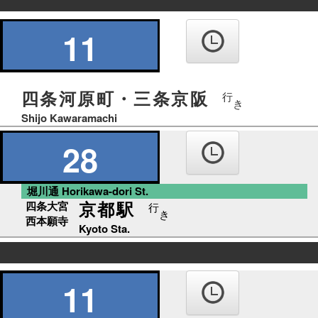
の
り
11
ば
四条河原町・三条京阪
行
き
Shijo Kawaramachi
28
堀川通 Horikawa-dori St.
京都駅
四条大宮
行
き
西本願寺
Kyoto Sta.
の
り
11
ば