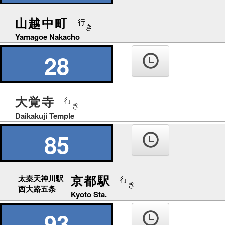
山越中町
行
き
Yamagoe Nakacho
28
大覚寺
行
き
Daikakuji Temple
85
京都駅
太秦天神川駅
行
き
西大路五条
Kyoto Sta.
93