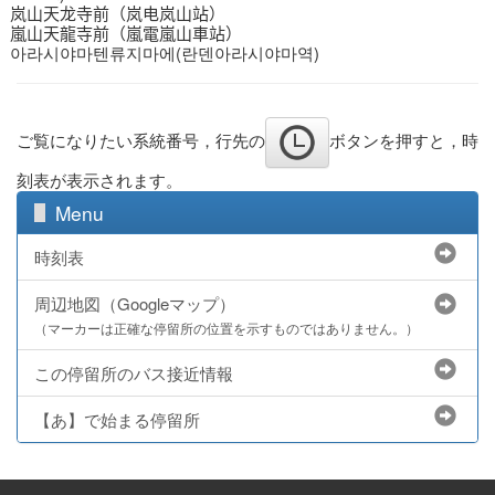
岚山天龙寺前（岚电岚山站）
嵐山天龍寺前（嵐電嵐山車站）
아라시야마텐류지마에(란덴아라시야마역)
ご覧になりたい系統番号，行先の
ボタンを押すと，時
刻表が表示されます。
Menu
時刻表
周辺地図（Googleマップ）
（マーカーは正確な停留所の位置を示すものではありません。）
この停留所のバス接近情報
【あ】で始まる停留所