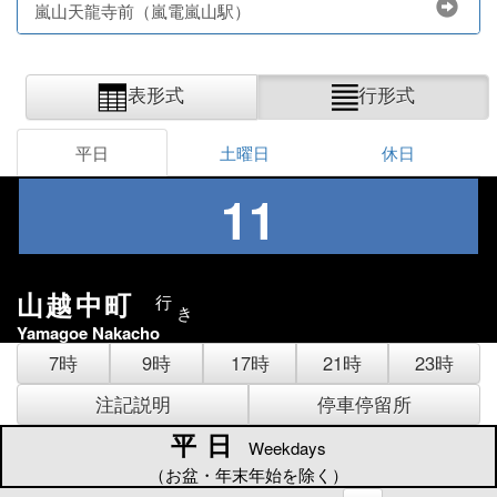
嵐山天龍寺前（嵐電嵐山駅）
表形式
行形式
平日
土曜日
休日
11
山越中町
行
き
Yamagoe Nakacho
7時
9時
17時
21時
23時
注記説明
停車停留所
平日
平日
Weekdays
（お盆・年末年始を除く）