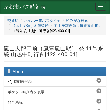
京都市バス時刻表
ナ
ビ
ゲ
交通局
ハイパー市バスダイヤ
読みがな検索
ー
【あ】で始まる停留所
嵐山天龍寺前（嵐電嵐山駅）
シ
11号系統 山越中町行き[423-400-01]
ョ
ン
嵐山天龍寺前（嵐電嵐山駅） 発 11号系
統 山越中町行き[423-400-01]
Menu
時刻表登録
ポケット時刻表を表示
11号系統