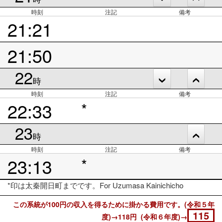
時刻
注記
備考
21:21
21:50
22
時
時刻
注記
備考
22:33
*
23
時
時刻
注記
備考
23:13
*
*印は太秦開日町までです。For Uzumasa Kainichicho
この系統が100円の収入を得るために掛かる費用です。(令和５年
115
度)→118円 (令和６年度)→