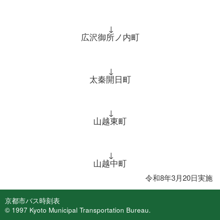
↓
広沢御所ノ内町
↓
太秦開日町
↓
山越東町
↓
山越中町
令和8年3月20日実施
京都市バス時刻表
© 1997 Kyoto Municipal Transportation Bureau.