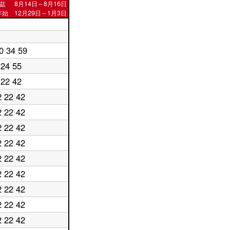
盆
8月14日～8月16日
始 12月29日～1月3日
0 34 59
24 55
22 42
2 22 42
2 22 42
2 22 42
2 22 42
2 22 42
2 22 42
2 22 42
2 22 42
2 22 42