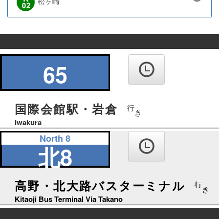
松ヶ崎
の
り
65
ば
国際会館駅・岩倉
行
き
Iwakura
North 8
北8
高野・北大路バスターミナル
行
き
Kitaoji Bus Terminal Via Takano