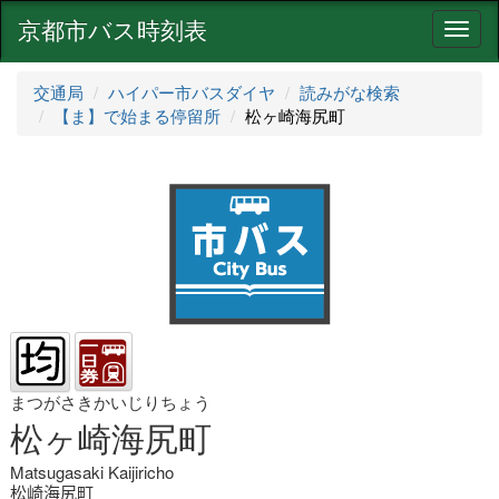
京都市バス時刻表
ナ
ビ
ゲ
交通局
ハイパー市バスダイヤ
読みがな検索
ー
【ま】で始まる停留所
松ヶ崎海尻町
シ
ョ
ン
まつがさきかいじりちょう
松ヶ崎海尻町
Matsugasaki Kaijiricho
松崎海尻町