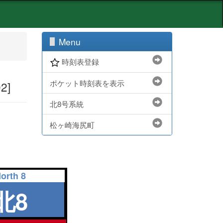
Menu
時刻表登録
ポケット時刻表を表示
2]
北8号系統
松ヶ崎海尻町
orth 8
北8