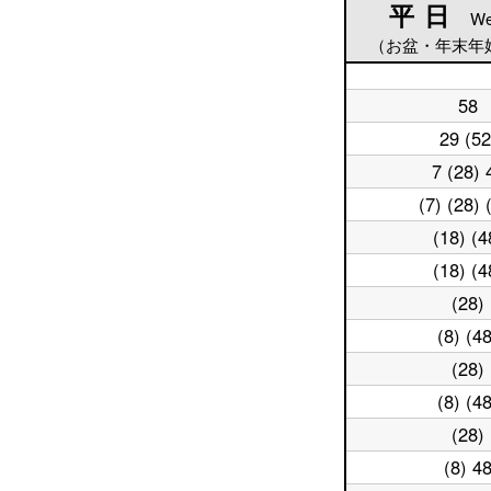
平日
平日
We
（お盆・年末年
平
58
日
平
5
日
29 (52
平
時
6
日
台
時
7 (28) 
平
7
台
日
時
(7) (28) 
平
8
台
日
時
(18) (4
平
9
台
日
時
(18) (4
平
10
台
日
時
(28)
平
11
台
日
時
(8) (48
平
12
台
日
時
(28)
平
13
台
日
時
(8) (48
平
14
台
日
時
(28)
平
15
台
日
時
(8) 4
平
16
台