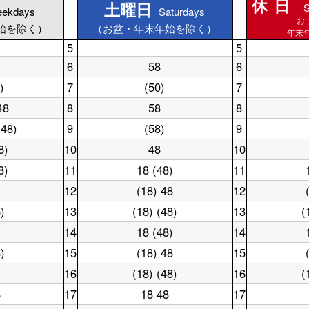
休日
土曜日
S
土曜日
ekdays
Saturdays
休日
お
始を除く）
（お盆・年末年始を除く）
年末年
5
5
土
休
6
58
6
曜
土
日
休
日
曜
5
日
)
7
(50)
7
土
休
5
日
時
6
曜
日
時
6
台
時
48
8
58
8
土
休
日
7
台
時
台
曜
日
7
時
台
(48)
9
(58)
9
土
休
日
8
時
台
曜
日
8
時
台
8)
10
48
10
土
休
日
9
時
台
曜
日
9
時
台
8)
11
18 (48)
11
土
休
日
10
時
台
曜
日
10
時
台
12
(18) 48
12
土
休
日
11
時
台
曜
日
11
時
台
)
13
(18) (48)
13
(
土
休
日
12
時
台
曜
日
12
時
台
14
18 (48)
14
土
休
日
13
時
台
曜
日
13
時
台
)
15
(18) 48
15
土
休
日
14
時
台
曜
日
14
時
台
16
(18) (48)
16
(
土
休
日
15
時
台
曜
日
15
時
台
8
17
18 48
17
土
休
日
16
時
台