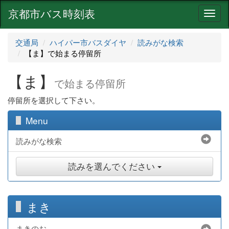
京都市バス時刻表
ナ
ビ
ゲ
交通局
ハイパー市バスダイヤ
読みがな検索
ー
【ま】で始まる停留所
シ
ョ
【ま】
ン
で始まる停留所
停留所を選択して下さい。
Menu
読みがな検索
読みを選んでください
まき
まきのお