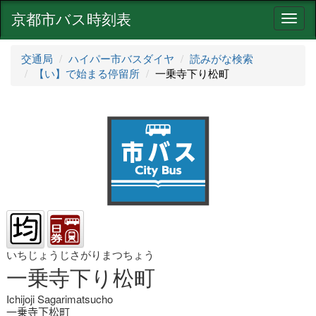
京都市バス時刻表
ナ
ビ
ゲ
交通局
ハイパー市バスダイヤ
読みがな検索
ー
【い】で始まる停留所
一乗寺下り松町
シ
ョ
ン
いちじょうじさがりまつちょう
一乗寺下り松町
Ichijoji Sagarimatsucho
一乗寺下松町