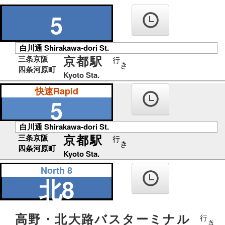
の
り
5
ば
白川通 Shirakawa-dori St.
京都駅
三条京阪
行
き
四条河原町
Kyoto Sta.
快速Rapid
5
白川通 Shirakawa-dori St.
京都駅
三条京阪
行
き
四条河原町
Kyoto Sta.
North 8
北8
高野・北大路バスターミナル
行
き