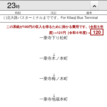
23
時
時刻
注記
備考
( )北大路バスターミナルまでです。For Kitaoji Bus Terminal
この系統が100円の収入を得るために掛かる費用です。(令和５年
120
度)→121円 (令和６年度)→
一乗寺下り松町
↓
一乗寺木ノ本町
↓
一乗寺梅ノ木町
↓
一乗寺地蔵本町