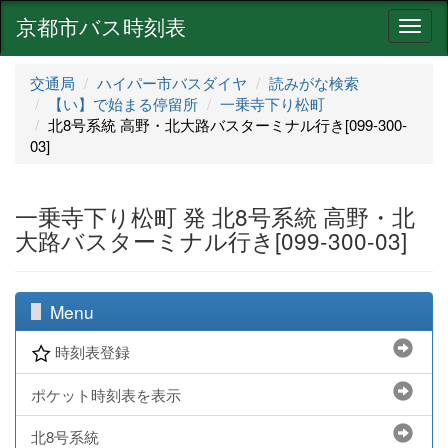
京都市バス時刻表
ナ
ビ
ゲ
交通局
ハイパー市バスダイヤ
読みがな検索
ー
【い】で始まる停留所
一乗寺下り松町
シ
北8号系統 高野・北大路バスターミナル行き[099-300-
ョ
03]
ン
一乗寺下り松町 発 北8号系統 高野・北
大路バスターミナル行き[099-300-03]
Menu
時刻表登録
ポケット時刻表を表示
北8号系統