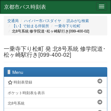
京都市バス時刻表
ナ
ビ
ゲ
交通局
ハイパー市バスダイヤ
読みがな検索
ー
【い】で始まる停留所
一乗寺下り松町
シ
北8号系統 修学院道･松ヶ崎駅行き[099-400-02]
ョ
ン
一乗寺下り松町 発 北8号系統 修学院道･
松ヶ崎駅行き[099-400-02]
Menu
時刻表登録
ポケット時刻表を表示
北8号系統