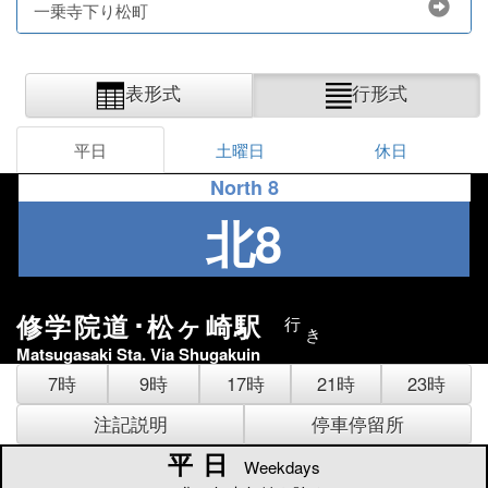
一乗寺下り松町
表形式
行形式
平日
土曜日
休日
North 8
北8
修学院道･松ヶ崎駅
行
き
Matsugasaki Sta. Via Shugakuin
7時
9時
17時
21時
23時
注記説明
停車停留所
平日
平日
Weekdays