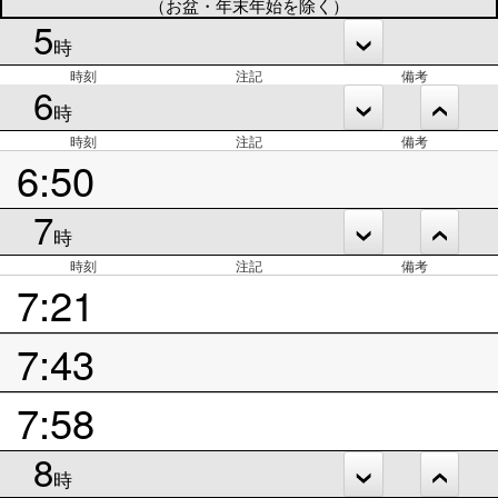
（お盆・年末年始を除く）
5
時
時刻
注記
備考
6
時
時刻
注記
備考
6:50
7
時
時刻
注記
備考
7:21
7:43
7:58
8
時