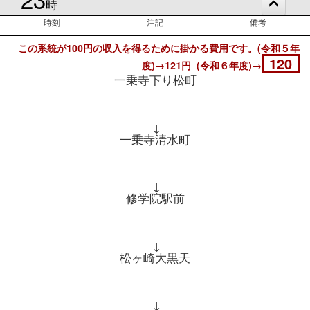
時
時刻
注記
備考
この系統が100円の収入を得るために掛かる費用です。(令和５年
120
度)→121円 (令和６年度)→
一乗寺下り松町
↓
一乗寺清水町
↓
修学院駅前
↓
松ヶ崎大黒天
↓