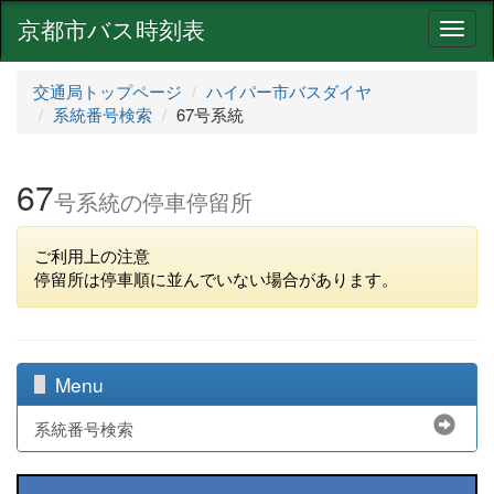
京都市バス時刻表
ナ
ビ
ゲ
交通局トップページ
ハイパー市バスダイヤ
ー
系統番号検索
67号系統
シ
ョ
ン
67
号系統の停車停留所
ご利用上の注意
停留所は停車順に並んでいない場合があります。
Menu
系統番号検索