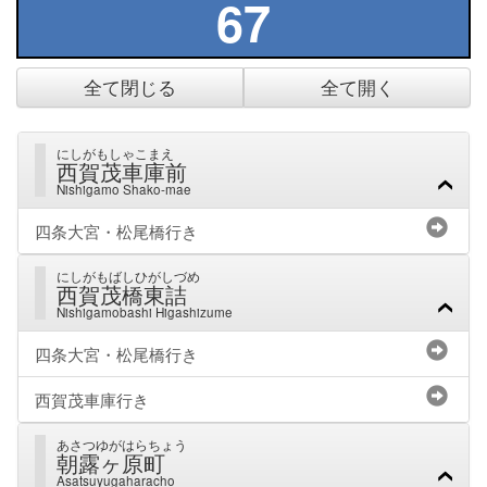
67
全て閉じる
全て開く
にしがもしゃこまえ
西賀茂車庫前
Nishigamo Shako-mae
四条大宮・松尾橋行き
にしがもばしひがしづめ
西賀茂橋東詰
Nishigamobashi Higashizume
四条大宮・松尾橋行き
西賀茂車庫行き
あさつゆがはらちょう
朝露ヶ原町
Asatsuyugaharacho