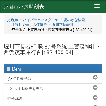
京都市バス時刻表
ナ
ビ
ゲ
交通局
ハイパー市バスダイヤ
読みがな検索
ー
【ほ】で始まる停留所
堀川下長者町
シ
67号系統 上賀茂神社・西賀茂車庫行き[182-400-04]
ョ
ン
堀川下長者町 発 67号系統 上賀茂神社・
西賀茂車庫行き[182-400-04]
Menu
時刻表登録
ポケット時刻表を表示
67号系統