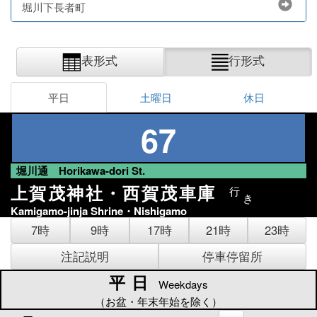
堀川下長者町
表形式
行形式
平日
土曜日
休日
67
堀川通 Horikawa-dori St.
上賀茂神社・西賀茂車庫
行
き
Kamigamo-jinja Shrine・Nishigamo
7時
9時
17時
21時
23時
注記説明
停車停留所
平日
平日
Weekdays
（お盆・年末年始を除く）