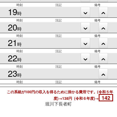
時刻
注記
備考
19
時
時刻
注記
備考
20
時
時刻
注記
備考
21
時
時刻
注記
備考
22
時
時刻
注記
備考
23
時
時刻
注記
備考
この系統が100円の収入を得るために掛かる費用です。(令和５年
142
度)→138円 (令和６年度)→
堀川下長者町