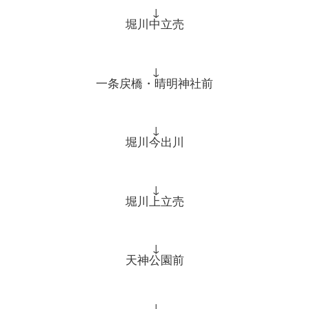
↓
堀川中立売
↓
一条戻橋・晴明神社前
↓
堀川今出川
↓
堀川上立売
↓
天神公園前
↓