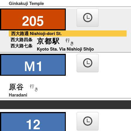
Ginkakuji Temple
205
西大路通 Nishioji-dori St.
京都駅
西大路四条
行
き
西大路七条
Kyoto Sta. Via Nishioji Shijo
Ｍ1
原谷
行
き
Haradani
の
り
12
ば