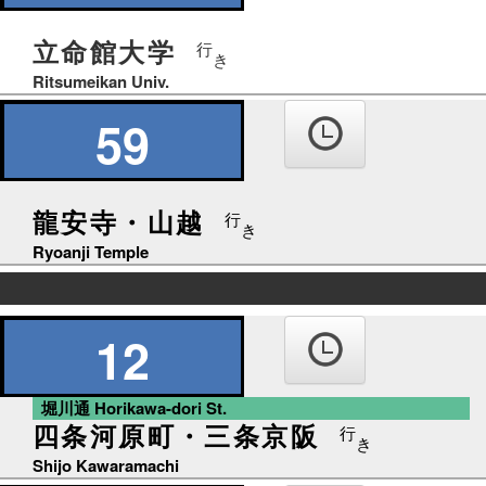
立命館大学
行
き
Ritsumeikan Univ.
59
龍安寺・山越
行
き
Ryoanji Temple
の
り
12
ば
堀川通 Horikawa-dori St.
四条河原町・三条京阪
行
き
Shijo Kawaramachi