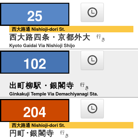
の
り
25
ば
西大路通 Nishioji-dori St.
西大路四条・京都外大
行
き
Kyoto Gaidai Via Nishioji Shijo
102
出町柳駅・銀閣寺
行
き
Ginkakuji Temple Via Demachiyanagi Sta.
204
西大路通 Nishioji-dori St.
円町･銀閣寺
行
き