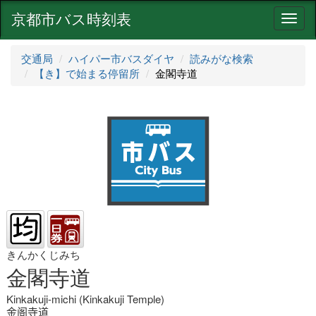
京都市バス時刻表
ナ
ビ
ゲ
交通局
ハイパー市バスダイヤ
読みがな検索
ー
【き】で始まる停留所
金閣寺道
シ
ョ
ン
きんかくじみち
金閣寺道
Kinkakuji-michi (Kinkakuji Temple)
金阁寺道