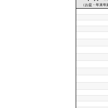
（お盆・年末年
平
日
平
5
日
時
平
6
台
日
時
平
7
台
日
時
平
8
台
日
時
平
9
台
日
時
平
10
台
日
時
平
11
台
日
時
平
12
台
日
時
平
13
台
日
時
平
14
台
日
時
平
15
台
日
時
平
16
台
日
時
平
17
台
日