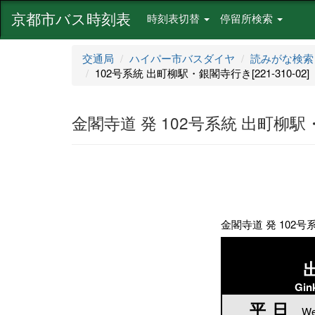
京都市バス時刻表
時刻表切替
停留所検索
交通局
ハイパー市バスダイヤ
読みがな検索
102号系統 出町柳駅・銀閣寺行き[221-310-02]
金閣寺道 発 102号系統 出町柳駅・銀
金閣寺道 発 102号系
Gin
平日
平日
We