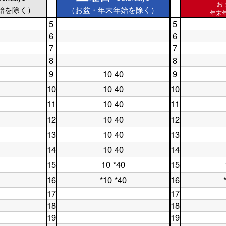
お
始を除く）
（お盆・年末年始を除く）
年末年
5
5
土
休
6
6
曜
日
土
休
7
7
日
5
曜
日
5
土
時
休
8
8
日
6
時
曜
台
日
6
土
時
休
9
台
日
10 40
9
7
時
曜
土
台
日
休
7
時
台
日
曜
8
日
10
10 40
10
時
台
土
休
8
日
時
9
台
曜
日
時
9
台
時
11
10 40
11
土
休
日
10
台
時
台
曜
日
10
時
台
12
10 40
12
土
休
日
11
時
台
曜
日
11
時
台
13
10 40
13
土
休
日
12
時
台
曜
日
12
時
台
14
10 40
14
土
休
日
13
時
台
曜
日
13
時
台
15
10 *40
15
土
休
日
14
時
台
曜
日
14
時
台
16
*10 *40
16
土
休
日
15
時
台
曜
日
15
時
17
17
台
日
16
時
台
土
休
18
18
16
時
台
曜
日
土
休
時
台
19
19
日
17
曜
日
台