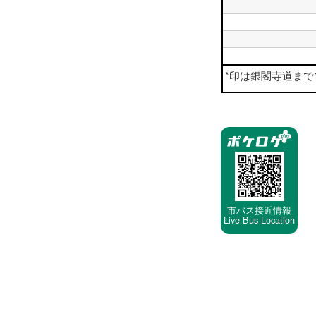
時
平
18
台
日
時
平
19
台
日
時
平
20
台
日
時
平
21
台
日
時
平
22
*印は銀閣寺道までです。F
台
日
時
23
台
時
停
台
車
停
留
所
市バス接近情報
Live Bus Location