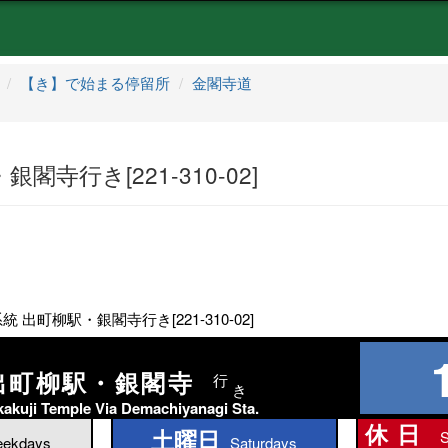
【き】で始まる停留所
金閣寺道
閣寺行き[221-310-02]
統 出町柳駅・銀閣寺行き[221-310-02]
出町柳駅・銀閣寺
行
き
kakuji Temple Via Demachiyanagi Sta.
休日
土曜日
S
土曜日
ekdays
Saturdays
休日