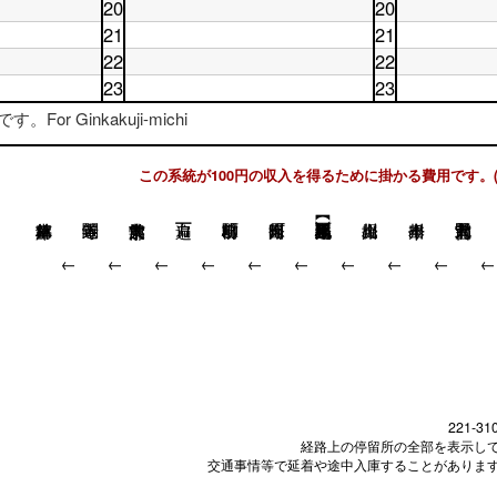
17
土
時
休
20
20
日
18
時
曜
台
日
18
土
時
休
21
21
台
日
19
時
曜
台
日
19
土
時
休
22
22
台
日
20
時
曜
台
日
20
土
時
休
23
23
台
日
21
時
曜
台
日
21
土
時
休
台
日
22
or Ginkakuji-michi
時
曜
台
日
22
時
台
日
23
時
台
23
時
台
この系統が100円の収入を得るために掛かる費用です。(
時
台
台
↓
↓
↓
↓
↓
↓
↓
↓
↓
221-31
経路上の停留所の全部を表示し
交通事情等で延着や途中入庫することがありま