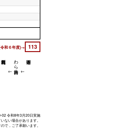
113
令和６年度)→
わら天神前
↓
↓
↓
0-02
令和8年3月20日実施
ていない場合があります。
すので，ご了承願います。