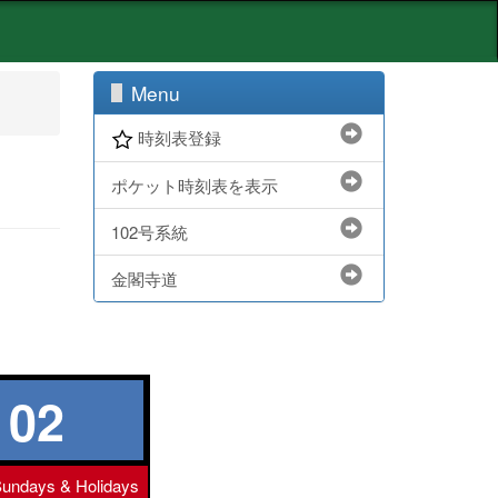
Menu
時刻表登録
ポケット時刻表を表示
102号系統
金閣寺道
102
undays & Holidays