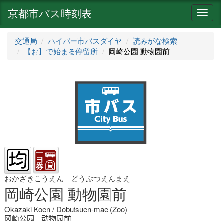
京都市バス時刻表
ナ
ビ
ゲ
交通局
ハイパー市バスダイヤ
読みがな検索
ー
【お】で始まる停留所
岡崎公園 動物園前
シ
ョ
ン
おかざきこうえん どうぶつえんまえ
岡崎公園 動物園前
Okazaki Koen / Dobutsuen-mae (Zoo)
冈崎公园 动物园前