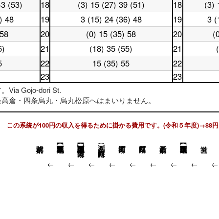
曜
日
43 (53)
18
時
(3) 15 (27) 39 (51)
18
(3) 
土
休
日
17
台
曜
日
17
時
) 48
19
3 (15) 24 (36) 48
19
3 (
土
休
日
18
時
台
曜
日
18
時
台
 58
20
(0) 15 (35) 58
20
(
土
休
日
19
時
台
曜
日
19
時
台
5)
21
(18) 35 (55)
21
土
休
日
20
時
台
曜
日
20
時
台
5
22
15 (35) 55
22
土
休
日
21
時
台
曜
日
21
時
23
23
台
日
22
時
台
土
休
 Gojo-dori St.
22
時
台
曜
日
時
台
四条高倉・四条烏丸・烏丸松原へはまいりません。
日
23
台
23
時
時
台
台
この系統が100円の収入を得るために掛かる費用です。(令和５年度)→88円
四条烏丸【地下鉄四条駅】 (河原町五条)
四条高倉 (河原町松原)
↓
↓
↓
↓
↓
↓
↓
↓