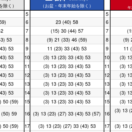
を除く）
（お盆・年末年始を除く）
年
5
5
土
休
59)
6
23 (40) 58
6
曜
土
日
休
日
曜
5
日
42
7
(15) 30 (44) 57
7
(1
土
休
5
日
時
6
曜
日
時
6
台
時
43) 53
8
(9) 21 (33) 46 (59)
8
(9) 
土
休
日
7
台
時
台
曜
日
7
時
台
(43) 53
9
11 (23) 33 (43) 53
9
11 
土
休
日
8
時
台
曜
日
8
時
台
(43) 53
10
(3) 13 (23) 33 (43) 53
10
(3) 1
土
休
日
9
時
台
曜
日
9
時
台
(43) 53
11
(3) 13 (23) 33 (43) 53
11
(3) 1
土
休
日
10
時
台
曜
日
10
時
台
(43) 53
12
(3) 13 (23) 33 (43) 53
12
(3) 1
土
休
日
11
時
台
曜
日
11
時
台
(43) 53
13
(3) 13 (23) 33 (43) 53
13
(3) 1
土
休
日
12
時
台
曜
日
12
時
台
(43) 53
14
(3) 13 (23) 33 (43) 53
14
(3) 1
土
休
日
13
時
台
曜
日
13
時
台
) 50 (59)
15
(3) 13 (23) 33 (43) 53
15
(3) 1
土
休
日
14
時
台
曜
日
14
時
台
(3) 13 (
休
日
15
 (50) 59
16
(3) 13 (23) (27) 33 (43) 53 (57)
16
時
台
土
日
15
時
台
曜
16
時
台
日
) 50 (59)
17
(3) 13 (23) (27) 33 (43) 53
17
(3) 13 (
時
台
土
休
16
台