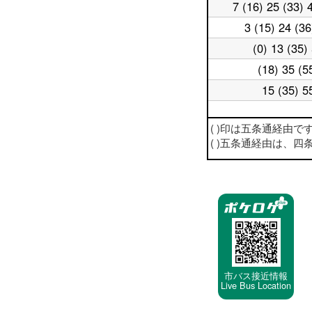
日
台
7 (16) 25 (33) 
平
17
日
時
3 (15) 24 (36
平
18
台
日
時
(0) 13 (35)
平
19
台
日
時
(18) 35 (5
平
20
台
日
時
15 (35) 5
平
21
台
日
時
22
台
平
( )印は五条通経由です。Via
時
日
台
( )五条通経由は、
23
時
台
停
車
停
留
所
市バス接近情報
Live Bus Location