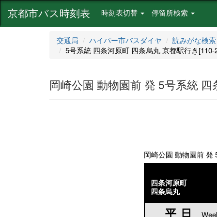
京都市バス時刻表
時刻表切替
停留所検索
交通局
ハイパー市バスダイヤ
読みがな検索
5号系統 四条河原町 四条烏丸 京都駅行き[110-20
岡崎公園 動物園前 発 5号系統 四条
岡崎公園 動物園前 発 5
四条河原町
四条烏丸
平日
平日
Wee