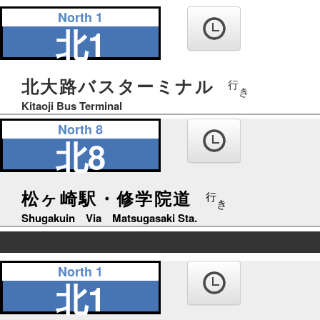
の
North 1
り
北1
ば
北大路バスターミナル
行
き
Kitaoji Bus Terminal
North 8
北8
松ヶ崎駅・修学院道
行
き
Shugakuin Via Matsugasaki Sta.
の
North 1
り
北1
ば