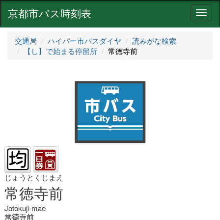
京都市バス時刻表
ナ
ビ
ゲ
交通局
ハイパー市バスダイヤ
読みがな検索
ー
【し】で始まる停留所
常徳寺前
シ
ョ
ン
じょうとくじまえ
常徳寺前
Jotokuji-mae
常德寺前