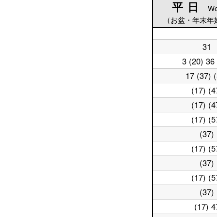
平日
平日
We
（お盆・年末年
平
31
日
平
5
日
3 (20) 36
平
時
6
日
台
時
17 (37) 
平
7
台
日
時
(17) (4
平
8
台
日
時
(17) (4
平
9
台
日
時
(17) (5
平
10
台
日
時
(37)
平
11
台
日
時
(17) (5
平
12
台
日
時
(37)
平
13
台
日
時
(17) (5
平
14
台
日
時
(37)
平
15
台
日
時
(17) 4
平
16
台