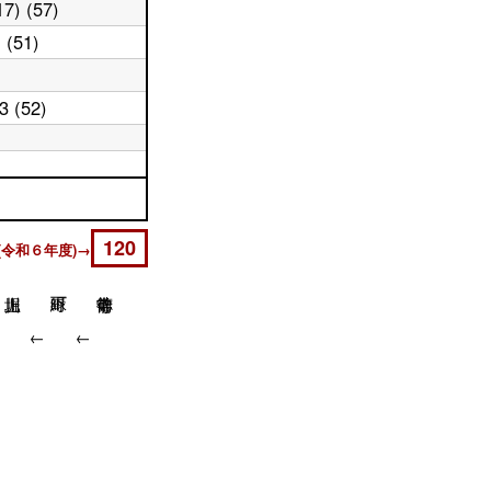
17) (57)
(51)
3 (52)
120
(令和６年度)→
↓
↓
↓