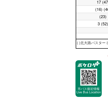
日
時
17 (47
平
17
台
日
時
(16) (4
平
18
台
日
時
(23)
平
19
台
日
時
3 (52
平
20
台
日
時
21
台
平
時
日
平
台
22
( )北大路バスターミナル
日
時
23
台
時
停
台
車
停
留
所
市バス接近情報
Live Bus Location