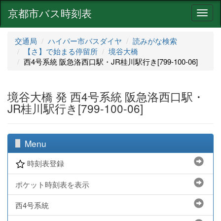
京都市バス時刻表
ナ
ビ
ゲ
交通局
ハイパー市バスダイヤ
読みがな検索
ー
【さ】で始まる停留所
境谷大橋
シ
西4号系統 阪急洛西口駅・JR桂川駅行き[799-100-06]
ョ
ン
境谷大橋 発 西4号系統 阪急洛西口駅・
JR桂川駅行き[799-100-06]
Menu
時刻表登録
ポケット時刻表を表示
西4号系統