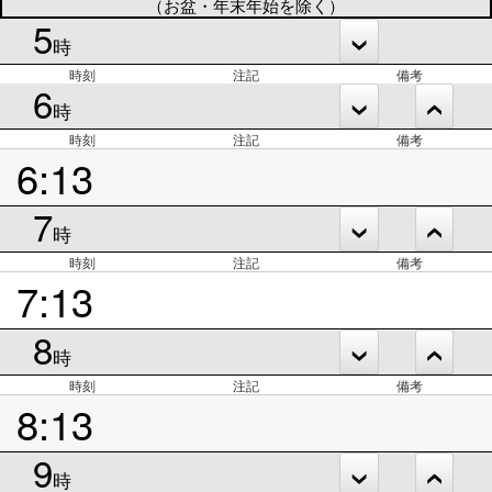
（お盆・年末年始を除く）
5
時
時刻
注記
備考
6
時
時刻
注記
備考
6:13
7
時
時刻
注記
備考
7:13
8
時
時刻
注記
備考
8:13
9
時