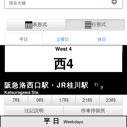
境谷大橋
表形式
行形式
平日
土曜日
休日
West 4
西4
阪急洛西口駅・JR桂川駅
行
き
Katsuragawa Sta.
7時
9時
17時
21時
23時
注記説明
停車停留所
平日
平日
Weekdays