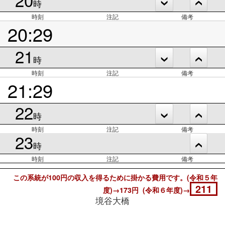
時
時刻
注記
備考
20:29
21
時
時刻
注記
備考
21:29
22
時
時刻
注記
備考
23
時
時刻
注記
備考
この系統が100円の収入を得るために掛かる費用です。(令和５年
211
度)→173円 (令和６年度)→
境谷大橋