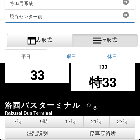
特33号系統
境谷センター前
表形式
行形式
平日
土曜日
休日
T33
33
特33
洛西バスターミナル
行
き
Rakusai Bus Terminal
7時
9時
17時
21時
23時
注記説明
停車停留所