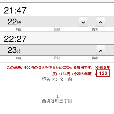
21:47
22
時
時刻
注記
備考
22:27
23
時
時刻
注記
備考
この系統が100円の収入を得るために掛かる費用です。(令和５年
132
度)→134円 (令和６年度)→
境谷センター前
↓
西境谷町三丁目