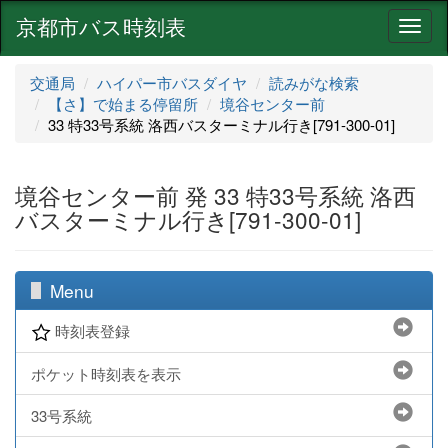
京都市バス時刻表
ナ
ビ
ゲ
交通局
ハイパー市バスダイヤ
読みがな検索
ー
【さ】で始まる停留所
境谷センター前
シ
33 特33号系統 洛西バスターミナル行き[791-300-01]
ョ
ン
境谷センター前 発 33 特33号系統 洛西
バスターミナル行き[791-300-01]
Menu
時刻表登録
ポケット時刻表を表示
33号系統