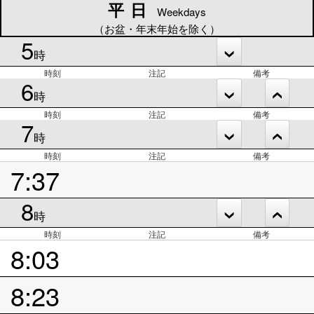
平日
平日
Weekdays
（お盆・年末年始を除く）
5
時
時刻
注記
備考
6
時
時刻
注記
備考
7
時
時刻
注記
備考
7:37
8
時
時刻
注記
備考
8:03
8:23