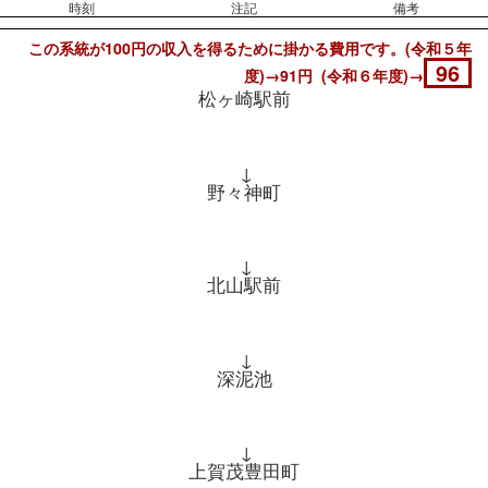
時刻
注記
備考
この系統が100円の収入を得るために掛かる費用です。(令和５年
96
度)→91円 (令和６年度)→
松ヶ崎駅前
↓
野々神町
↓
北山駅前
↓
深泥池
↓
上賀茂豊田町