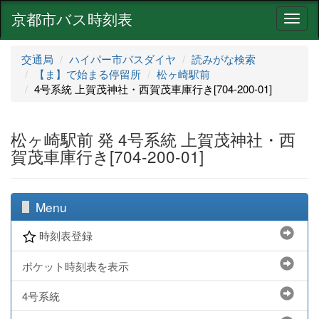
京都市バス時刻表
ナ
ビ
ゲ
交通局
ハイパー市バスダイヤ
読みがな検索
ー
【ま】で始まる停留所
松ヶ崎駅前
シ
4号系統 上賀茂神社・西賀茂車庫行き[704-200-01]
ョ
ン
松ヶ崎駅前 発 4号系統 上賀茂神社・西
賀茂車庫行き[704-200-01]
Menu
時刻表登録
ポケット時刻表を表示
4号系統