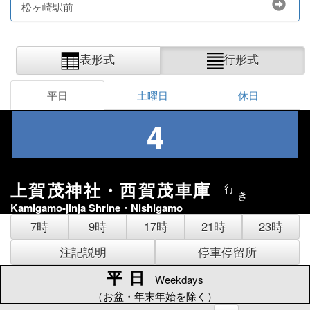
松ヶ崎駅前
表形式
行形式
平日
土曜日
休日
4
上賀茂神社・西賀茂車庫
行
き
Kamigamo-jinja Shrine・Nishigamo
7時
9時
17時
21時
23時
注記説明
停車停留所
平日
平日
Weekdays
（お盆・年末年始を除く）