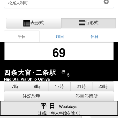
松尾大利町
表形式
行形式
平日
土曜日
休日
69
四条大宮･二条駅
行
き
Nijo Sta. Via Shijo Omiya
7時
9時
17時
21時
23時
注記説明
停車停留所
平日
平日
Weekdays
（お盆・年末年始を除く）