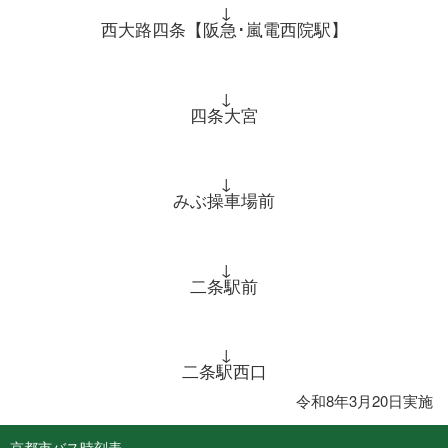
↓
西大路四条【阪急･嵐電西院駅】
↓
四条大宮
↓
みぶ操車場前
↓
二条駅前
↓
二条駅西口
令和8年3月20日実施
京都市バス時刻表