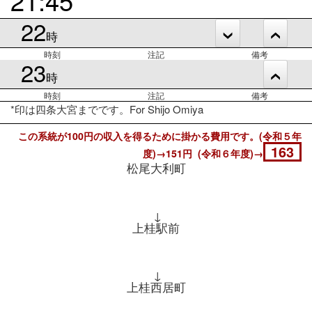
22
時
時刻
注記
備考
23
時
時刻
注記
備考
*印は四条大宮までです。For Shijo Omiya
この系統が100円の収入を得るために掛かる費用です。(令和５年
163
度)→151円 (令和６年度)→
松尾大利町
↓
上桂駅前
↓
上桂西居町