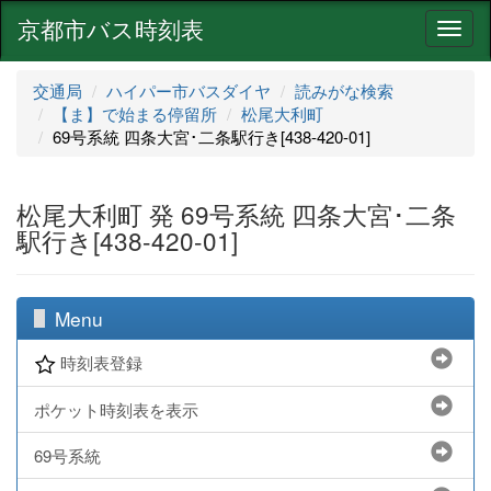
京都市バス時刻表
ナ
ビ
ゲ
交通局
ハイパー市バスダイヤ
読みがな検索
ー
【ま】で始まる停留所
松尾大利町
シ
69号系統 四条大宮･二条駅行き[438-420-01]
ョ
ン
松尾大利町 発 69号系統 四条大宮･二条
駅行き[438-420-01]
Menu
時刻表登録
ポケット時刻表を表示
69号系統