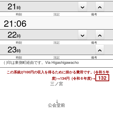
21
時
時刻
注記
備考
21:06
22
時
時刻
注記
備考
23
時
時刻
注記
備考
( )印は東側町経由です。Via Higashigawacho
この系統が100円の収入を得るために掛かる費用です。(令和５年
132
度)→134円 (令和６年度)→
三ノ宮
↓
公会堂前