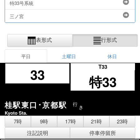
特33号系統
三ノ宮
表形式
行形式
平日
土曜日
休日
T33
33
特33
桂駅東口･京都駅
行
き
Kyoto Sta.
7時
9時
17時
21時
23時
注記説明
停車停留所