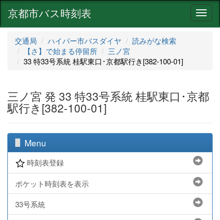
京都市バス時刻表
ナ
ビ
ゲ
交通局
ハイパー市バスダイヤ
読みがな検索
ー
【さ】で始まる停留所
三ノ宮
シ
33 特33号系統 桂駅東口･京都駅行き[382-100-01]
ョ
ン
三ノ宮 発 33 特33号系統 桂駅東口･京都
駅行き[382-100-01]
Menu
時刻表登録
ポケット時刻表を表示
33号系統