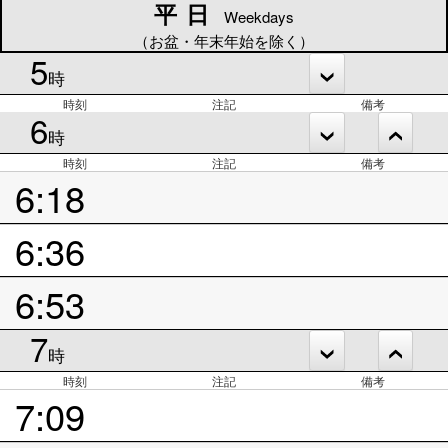
平日
平日
Weekdays
（お盆・年末年始を除く）
5
時
時刻
注記
備考
6
時
時刻
注記
備考
6:18
6:36
6:53
7
時
時刻
注記
備考
7:09