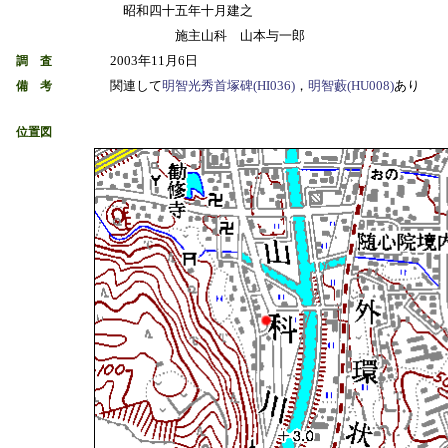
昭和四十五年十月建之
施主山科 山本与一郎
2003年11月6日
調 査
関連して
明智光秀首塚碑(HI036)
，
明智藪(HU008)
あり
備 考
位置図