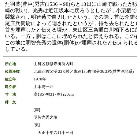
た羽柴(豊臣)秀吉(1536～98)らと13日に山崎で戦ったが
崎の戦い)。光秀は近江坂本に戻ろうとしたが，小栗栖
襲撃され，明智藪で自刃したという。その際，首は介錯
尾庄兵衛尉によって隠されたというが，持ち去られたと
首を埋葬したと伝える塚が，東山区三条通白川橋下るに
いる。一方，胴はここに埋められたと伝えられる。この
この地に明智光秀の遺体(胴体)が埋葬されたと伝えられ
している。
山科区勧修寺御所内町
所在地
北緯34度57分22.0秒／東経135度48分36.2秒(世界測地系)
位置座標
1970年
建立年
山本与一郎
建立者
高185×幅31×奥行20cm
寸 法
碑 文
[南]
明智光秀之塚
[東]
天正十年六月十三日