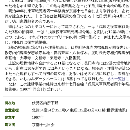
この碑は、慶応4(1868)年正月に勃発した鳥羽伏見戦の東軍(幕府側)戦
めた地を示す碑である。この地は激戦地となった宇治川堤千両松の地であ
明治40年に東軍戦死者四十年祭典が京都十七日会により挙行され，あわ
碑が建立された。十七日会は徳川家康の命日である十七日(元和2年4月17日
だ，徳川家恩顧者の会である。
碑はふたつのカテゴリーにわけて建立された。一は「戊辰之役東軍戦死
んだ3基の招魂碑。一は「戊辰役東軍戦死者埋骨地」と刻んだ12基の碑(こ
とつ)である。それぞれのカテゴリー内の碑は同一形式で，刻まれた文字
じ。招魂碑は榎本武揚書。
3基の招魂碑に記された埋骨地碑は，伏見町悟真寺内招魂碑が同寺内2か
教寺内招魂碑が悲願寺墓地・愛宕茶屋・八番楳木。淀町長円寺相招魂碑が
寺墓地・大専寺・文相寺・東運寺・八幡番賀。
上記の埋骨地碑を合計すると11基になるが，長円寺内には2基の埋骨地
から，所在は10か所で碑は12基ということになる。招魂碑・埋骨地碑計1
上たった現在もすべて当初の建立地，あるいはその近辺に残存し，希有な
できる。いしぶみデータベースには15基すべてを収録した。
その一覧はこ
なお，この建碑事業の経緯は京都十七日会編『戊辰東軍戦死者四十年祭
報告書』(1907年同会刊)に詳しい。
伏見区納所下野
所在地
北緯34度54分35.1秒／東経135度43分43.1秒(世界測地系)
位置座標
1907年
建立年
京都十七日会
建立者