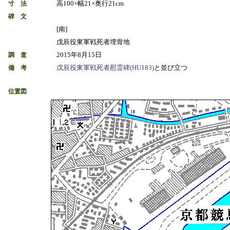
高100×幅21×奥行21cm
寸 法
碑 文
[南]
戊辰役東軍戦死者埋骨地
2015年8月15日
調 査
戊辰役東軍戦死者慰霊碑(HU183)
と並び立つ
備 考
位置図