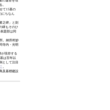
死者の遺骨を埋
る。
せて15基の
)にちなん
者之碑」と刻
の碑もそのひ
も表題部は同
所。納所村妙
同寺内・光明
碑が現存する
5基は百年以
例として注目
こ
。
典及墓標建設