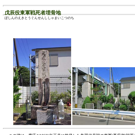
戊辰役東軍戦死者埋骨地
ぼしんのえきとうぐんせんししゃまいこつのち