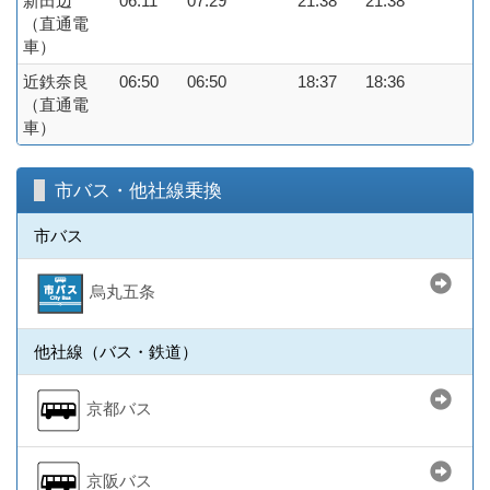
新田辺
06:11
07:29
21:38
21:38
（直通電
車）
近鉄奈良
06:50
06:50
18:37
18:36
（直通電
車）
市バス・他社線乗換
市バス
烏丸五条
他社線（バス・鉄道）
京都バス
京阪バス