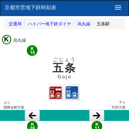
京都市営地下鉄時刻表
ナ
ビ
ゲ
交通局
ハイパー地下鉄ダイヤ
烏丸線
五条駅
ー
シ
K
ョ
烏丸線
ン
ごじょう
五条
Gojo
上り
下り
国際会館方面
竹田方面