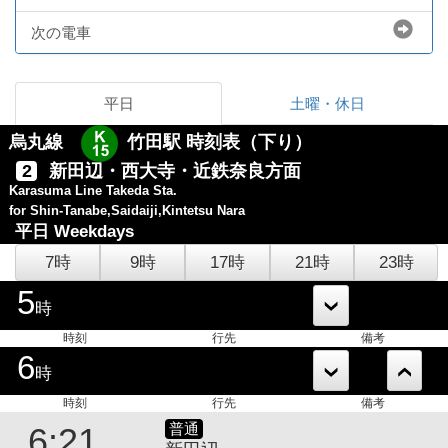
次の電車
平日
土曜・休日
烏丸線
竹田駅 時刻表（下り）
2
新田辺・西大寺・近鉄奈良方面
Karasuma Line Takeda Sta.
for Shin-Tanabe,Saidaiji,Kintetsu Nara
平日
Weekdays
7時
9時
17時
21時
23時
5
時
時刻
行先
備考
6
時
時刻
行先
備考
普通
6:21