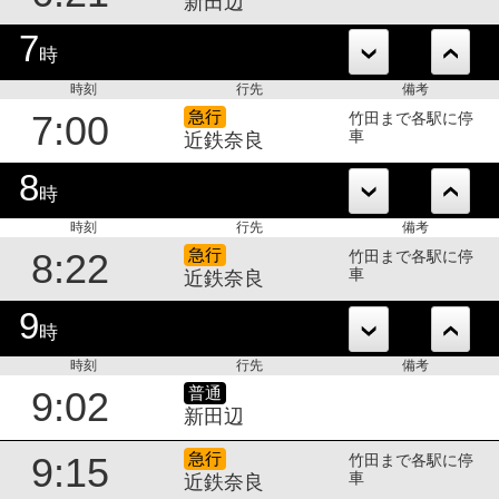
新田辺
7
時
時刻
行先
備考
急行
7:00
竹田まで各駅に停
車
近鉄奈良
8
時
時刻
行先
備考
急行
8:22
竹田まで各駅に停
車
近鉄奈良
9
時
時刻
行先
備考
普通
9:02
新田辺
急行
9:15
竹田まで各駅に停
車
近鉄奈良