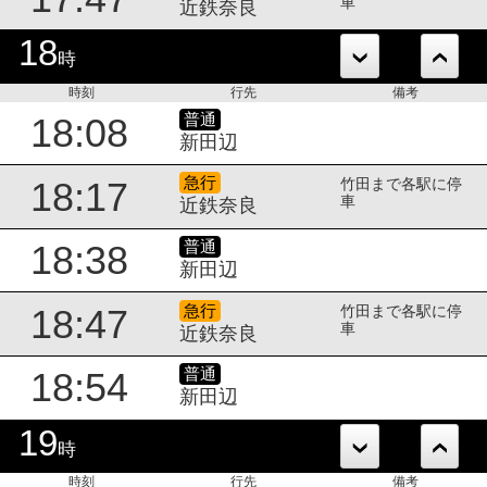
車
近鉄奈良
18
時
時刻
行先
備考
普通
18:08
新田辺
急行
18:17
竹田まで各駅に停
車
近鉄奈良
普通
18:38
新田辺
急行
18:47
竹田まで各駅に停
車
近鉄奈良
普通
18:54
新田辺
19
時
時刻
行先
備考