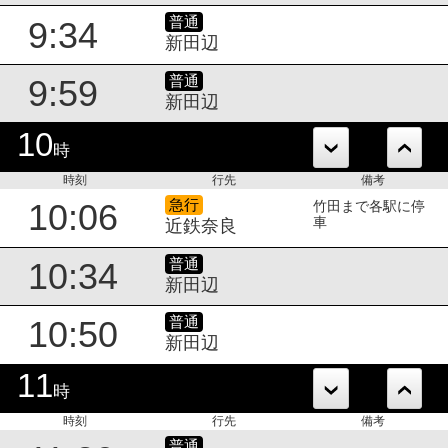
普通
9:34
新田辺
普通
9:59
新田辺
10
時
時刻
行先
備考
急行
10:06
竹田まで各駅に停
車
近鉄奈良
普通
10:34
新田辺
普通
10:50
新田辺
11
時
時刻
行先
備考
普通