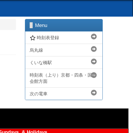
Menu
時刻表登録
烏丸線
くいな橋駅
時刻表（上り）京都・四条・国際
会館方面
次の電車
ndays, & Holidays