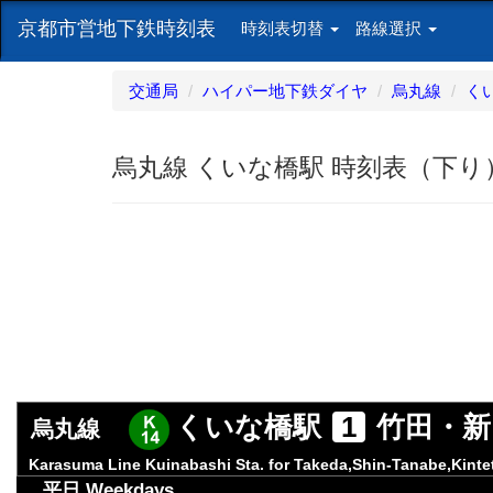
京都市営地下鉄時刻表
時刻表切替
路線選択
交通局
ハイパー地下鉄ダイヤ
烏丸線
く
烏丸線 くいな橋駅 時刻表（下
くいな橋駅
1
竹田・新
烏丸線
Karasuma Line Kuinabashi Sta. for Takeda,Shin-Tanabe,Kinte
平日 Weekdays