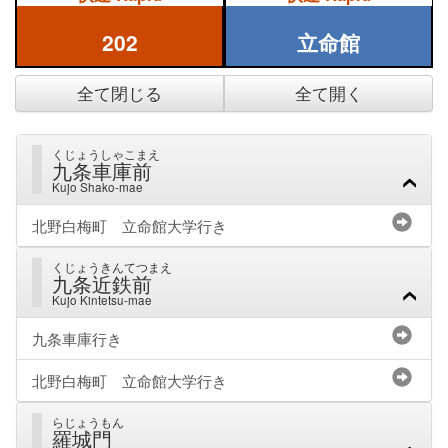
202
立命館
全て閉じる
全て開く
くじょうしゃこまえ
九条車庫前
Kujo Shako-mae
北野白梅町 立命館大学行き
くじょうきんてつまえ
九条近鉄前
Kujo Kintetsu-mae
九条車庫行き
北野白梅町 立命館大学行き
らじょうもん
羅城門