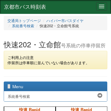
京都市バス時刻表
ナ
ビ
ゲ
交通局トップページ
ハイパー市バスダイヤ
ー
系統番号検索
快速202・立命館号系統
シ
ョ
ン
快速202・立命館
号系統の停車停留所
ご利用上の注意
停留所は停車順に並んでいない場合があります。
Menu
系統番号検索
快速 Rapid
快速 Rapid