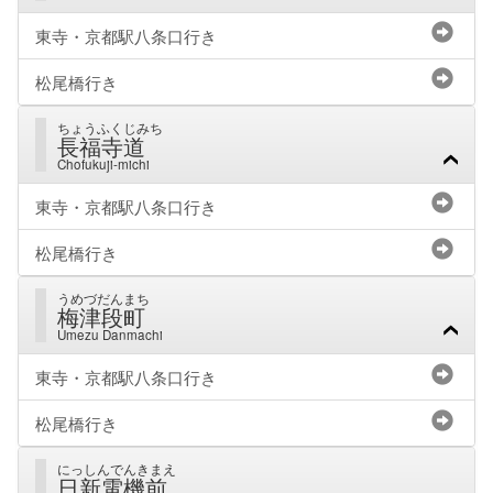
東寺・京都駅八条口行き
松尾橋行き
ちょうふくじみち
長福寺道
Chofukuji-michi
東寺・京都駅八条口行き
松尾橋行き
うめづだんまち
梅津段町
Umezu Danmachi
東寺・京都駅八条口行き
松尾橋行き
にっしんでんきまえ
日新電機前