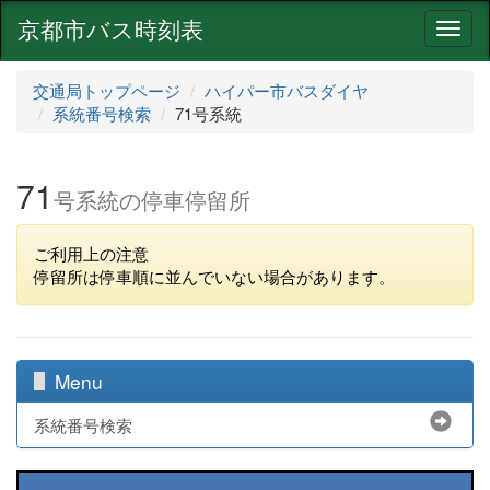
京都市バス時刻表
ナ
ビ
ゲ
交通局トップページ
ハイパー市バスダイヤ
ー
系統番号検索
71号系統
シ
ョ
ン
71
号系統の停車停留所
ご利用上の注意
停留所は停車順に並んでいない場合があります。
Menu
系統番号検索