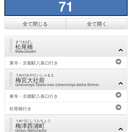
71
全て閉じる
全て開く
まつおばし
松尾橋
Matsuobashi
東寺・京都駅八条口行き
うめのみやたいしゃまえ
梅宮大社前
Umenomiya Taisha-mae (Umenomiya-taisha Shrine)
東寺・京都駅八条口行き
松尾橋行き
うめづにしうらちょう
梅津西浦町
Umezu Nishiuracho