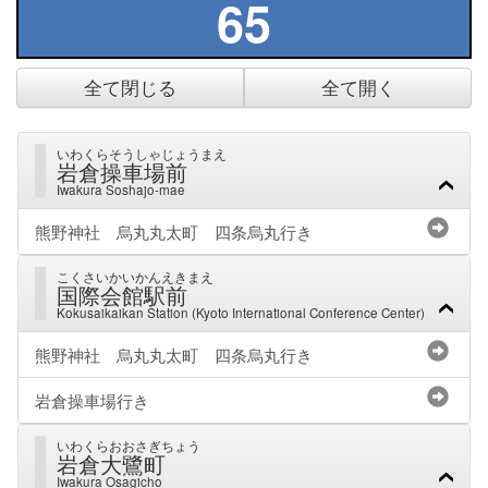
65
全て閉じる
全て開く
いわくらそうしゃじょうまえ
岩倉操車場前
Iwakura Soshajo-mae
熊野神社 烏丸丸太町 四条烏丸行き
こくさいかいかんえきまえ
国際会館駅前
Kokusaikaikan Station (Kyoto International Conference Center)
熊野神社 烏丸丸太町 四条烏丸行き
岩倉操車場行き
いわくらおおさぎちょう
岩倉大鷺町
Iwakura Osagicho