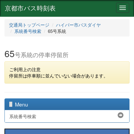
京都市バス時刻表
ナ
ビ
ゲ
交通局トップページ
ハイパー市バスダイヤ
ー
系統番号検索
65号系統
シ
ョ
ン
65
号系統の停車停留所
ご利用上の注意
停留所は停車順に並んでいない場合があります。
Menu
系統番号検索