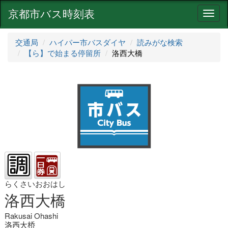
京都市バス時刻表
ナ
ビ
ゲ
交通局
ハイパー市バスダイヤ
読みがな検索
ー
【ら】で始まる停留所
洛西大橋
シ
ョ
ン
らくさいおおはし
洛西大橋
Rakusai Ohashi
洛西大桥