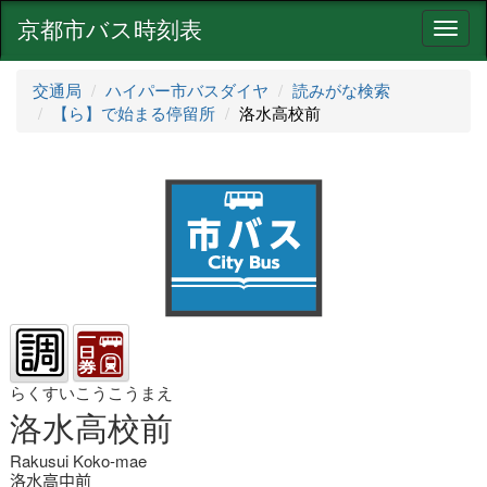
京都市バス時刻表
ナ
ビ
ゲ
交通局
ハイパー市バスダイヤ
読みがな検索
ー
【ら】で始まる停留所
洛水高校前
シ
ョ
ン
らくすいこうこうまえ
洛水高校前
Rakusui Koko-mae
洛水高中前