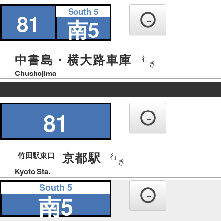
の
South 5
り
81
南5
ば
中書島・横大路車庫
行
き
Chushojima
の
り
81
ば
京都駅
竹田駅東口
行
き
Kyoto Sta.
South 5
南5