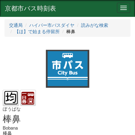
京都市バス時刻表
ナ
ビ
ゲ
交通局
ハイパー市バスダイヤ
読みがな検索
ー
【ほ】で始まる停留所
棒鼻
シ
ョ
ン
ぼうばな
棒鼻
Bobana
棒鼻