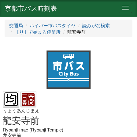
京都市バス時刻表
ナ
ビ
ゲ
交通局
ハイパー市バスダイヤ
読みがな検索
ー
【り】で始まる停留所
龍安寺前
シ
ョ
ン
りょうあんじまえ
龍安寺前
Ryoanji-mae (Ryoanji Temple)
龙安寺前