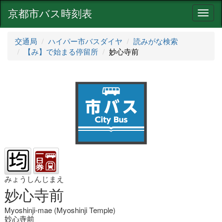
京都市バス時刻表
ナ
ビ
ゲ
交通局
ハイパー市バスダイヤ
読みがな検索
ー
【み】で始まる停留所
妙心寺前
シ
ョ
ン
みょうしんじまえ
妙心寺前
Myoshinji-mae (Myoshinji Temple)
妙心寺前