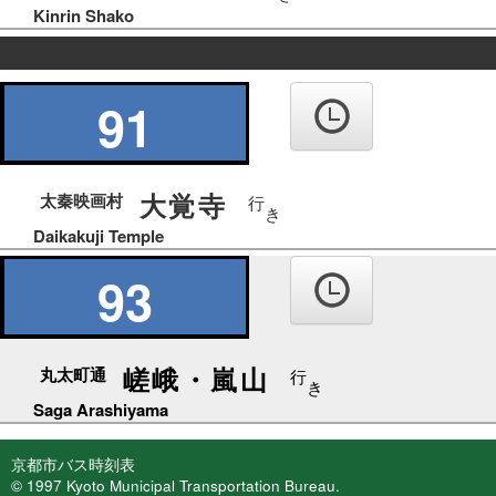
Kinrin Shako
の
り
91
ば
大覚寺
太秦映画村
行
き
Daikakuji Temple
93
嵯峨・嵐山
丸太町通
行
き
Saga Arashiyama
京都市バス時刻表
© 1997 Kyoto Municipal Transportation Bureau.