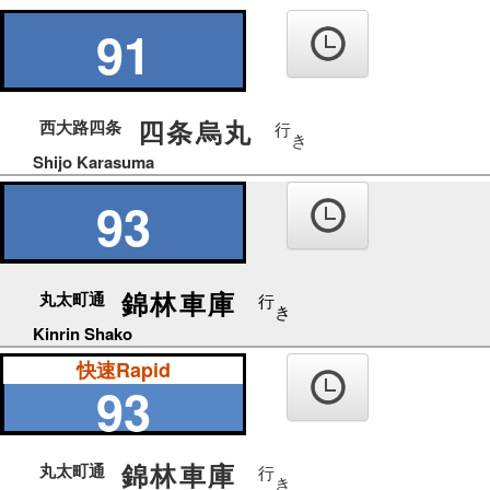
の
り
91
ば
四条烏丸
西大路四条
行
き
Shijo Karasuma
93
錦林車庫
丸太町通
行
き
Kinrin Shako
快速Rapid
93
錦林車庫
丸太町通
行
き