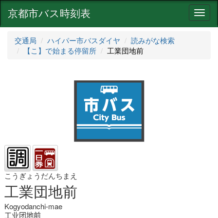
京都市バス時刻表
ナ
ビ
ゲ
交通局
ハイパー市バスダイヤ
読みがな検索
ー
【こ】で始まる停留所
工業団地前
シ
ョ
ン
こうぎょうだんちまえ
工業団地前
Kogyodanchi-mae
工业团地前