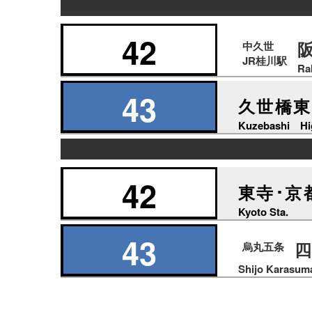
の
り
42
中久世
ば
JR桂川駅
Ra
43
久世橋東
Kuzebashi Hi
の
り
42
東寺･京
ば
Kyoto Sta.
43
烏丸五条
Shijo Karasum