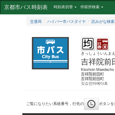
京都市バス時刻表
時刻表切替
停留所検索
交通局
ハイパー市バスダイヤ
読みがな検索
きっしょういんま
吉祥院前
Kisshoin Maedacho
吉祥院前田町
吉祥院前田町
깃쇼인마에다초
ご覧になりたい系統番号，行先の
ボタンを