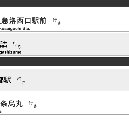
阪急洛西口駅前
行
き
kusaiguchi Sta.
詰
行
き
gashizume
都駅
行
き
四条烏丸
行
き
a