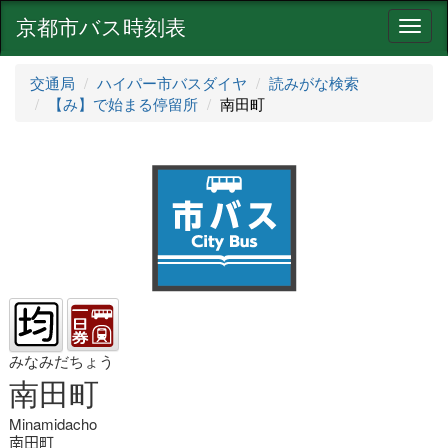
京都市バス時刻表
ナ
ビ
ゲ
交通局
ハイパー市バスダイヤ
読みがな検索
ー
【み】で始まる停留所
南田町
シ
ョ
ン
みなみだちょう
南田町
Minamidacho
南田町