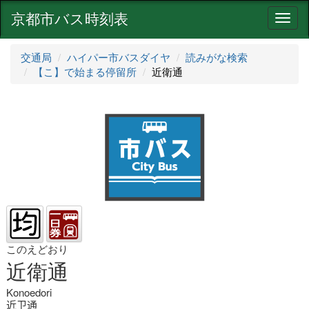
京都市バス時刻表
ナ
ビ
ゲ
交通局
ハイパー市バスダイヤ
読みがな検索
ー
【こ】で始まる停留所
近衛通
シ
ョ
ン
このえどおり
近衛通
Konoedori
近卫通