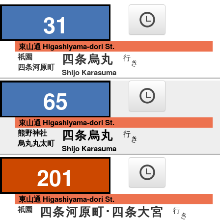
の
り
31
ば
東山通 Higashiyama-dori St.
四条烏丸
祇園
行
き
四条河原町
Shijo Karasuma
65
東山通 Higashiyama-dori St.
四条烏丸
熊野神社
行
き
烏丸丸太町
Shijo Karasuma
201
東山通 Higashiyama-dori St.
四条河原町･四条大宮
祇園
行
き